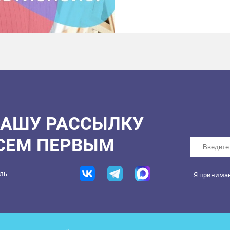
этих случаях и нужна п
мастер-классе вы узнает
⠀
24 сентября, 17.00-19.
Тема: «Секреты легких 
Суворова Ольга Юрьевна
«Мягкие роды»
психологический нас
что такое естествен
НАШУ РАССЫЛКУ
про окситоцин
как можно снизить б
ВСЕМ ПЕРВЫМ
как убрать страх род
⠀
25 сентября, 19.00-21.0
ель
Я принима
Лучшая психологическа
модератором.
⠀
26 сентября, 11.00-12.30
Матвеева Евгения, инстр