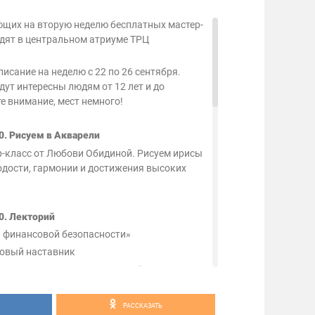
щих на вторую неделю бесплатных мастер-
одят в центральном атриуме ТРЦ
исание на неделю с 22 по 26 сентября.
дут интересны людям от 12 лет и до
е внимание, мест немного!
00. Рисуем в Акварели
-класс от Любови Обидиной. Рисуем ирисы
одости, гармонии и достижения высоких
0. Лекторий
 финансовой безопасности»
овый наставник
 полностью направление своей
крыть свой бизнес, остались без
 целом для ощущения финансовой
РАССКАЗАТЬ
овки и уверенности в завтрашнем дне — в