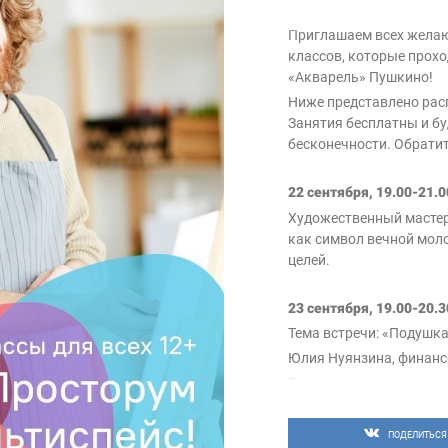
Приглашаем всех желаю
классов, которые прох
«Акварель» Пушкино!
Ниже представлено расп
Занятия бесплатны и бу
бесконечности. Обратит
⠀
22 сентября, 19.00-21.
Художественный мастер
как символ вечной мол
целей.
⠀
23 сентября, 19.00-20.3
Тема встречи: «Подушка
Юлия Нуянзина, финанс
Если вы хотите сменить
деятельности, решили от
постоянного дохода и в
ПОДЕЛИТЬСЯ
стабильности, подстрах