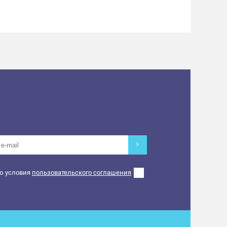
одушка финансовой безопасности! На
е все о том, как научить правильно копить.
00. Клуб молодых мам
родов»
, Акушерка высшей категории, проект
трой на роды
ное начало родов
оль в родах
ов.
0. Игровой клуб
ю условия
пользовательского соглашения
я игра «Мафия» с опытным игровым
. Йога
уктор по хатха-йоге.