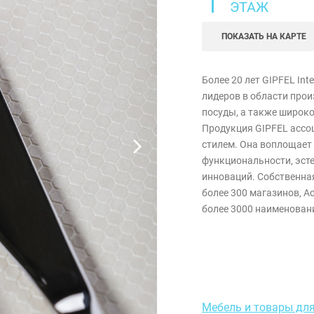
1
ЭТАЖ
ПОКАЗАТЬ НА КАРТЕ
Более 20 лет GIPFEL Int
лидеров в области про
посуды, а также широко
Продукция GIPFEL ассоц
стилем. Она воплощает
функциональности, эсте
инноваций. Собственна
более 300 магазинов, 
более 3000 наименован
Мебель и товары дл