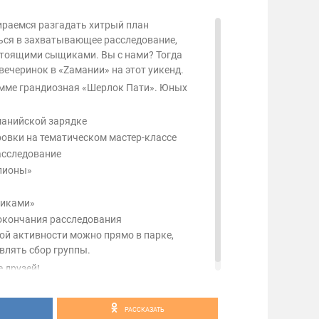
ираемся разгадать хитрый план
ться в захватывающее расследование,
стоящими сыщиками. Вы с нами? Тогда
вечеринок в «Zамании» на этот уикенд.
рамме грандиозная «Шерлок Пати». Юных
манийской зарядке
овки на тематическом мастер-классе
асследование
пионы»
ликами»
 окончания расследования
ой активности можно прямо в парке,
влять сбор группы.
е друзей!
РАССКАЗАТЬ