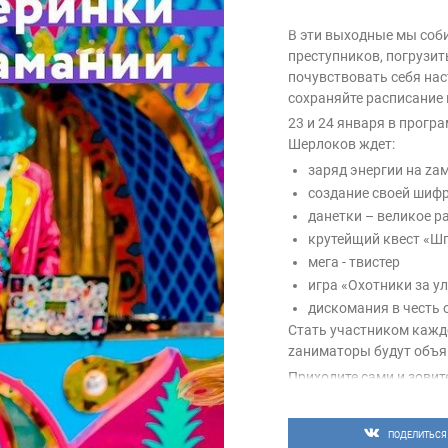
В эти выходные мы соб
преступников, погрузи
почувствовать себя на
сохраняйте расписание 
23 и 24 января в прог
Шерлоков ждет:
заряд энергии на zа
создание своей шифр
данетки – великое р
крутейщий квест «Ш
мега - твистер
игра «Охотники за у
дискомания в честь
Стать участником кажд
zаниматоры будут объя
Приходите сами и зовит
ПОДЕЛИТЬСЯ