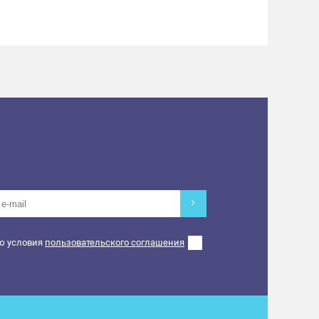
ту с арендаторами по предотвращению
айных ситуаций.
ю условия
пользовательского соглашения