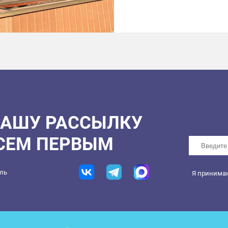
рекомендательную рабо
возникновения чрезвыч
НАШУ РАССЫЛКУ
ВСЕМ ПЕРВЫМ
ель
Я принима