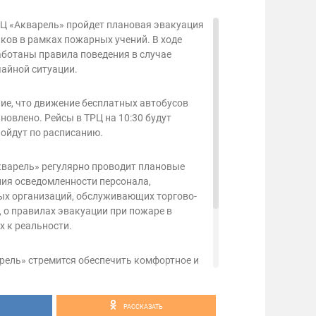
ТРЦ «Акварель» пройдет плановая эвакуация
ков в рамках пожарных учений. В ходе
аботаны правила поведения в случае
айной ситуации.
е, что движение бесплатных автобусов
новлено. Рейсы в ТРЦ на 10:30 будут
ойдут по расписанию.
варель» регулярно проводит плановые
ия осведомленности персонала,
ых организаций, обслуживающих торгово-
 о правилах эвакуации при пожаре в
х к реальности.
рель» стремится обеспечить комфортное и
посетителей на территории торгово-
а, в частности, инициирует тренировочные
ной основе, а также ведет консультативно-
РАССКАЗАТЬ