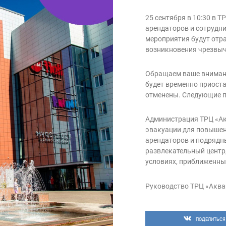
25 сентября в 10:30 в 
арендаторов и сотрудни
мероприятия будут отр
возникновения чрезвыч
Обращаем ваше внимани
будет временно приоста
отменены. Следующие п
Администрация ТРЦ «Ак
эвакуации для повышен
арендаторов и подрядн
развлекательный центр,
условиях, приближенны
Руководство ТРЦ «Аква
безопасное пребывание 
развлекательного центр
мероприятия на регуляр
ПОДЕЛИТЬСЯ