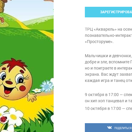
ЗАРЕГИСТРИРОВА
ТРЦ «Акварель» на осен
познавательно-интерак
«Просторуме».
Мальчишки и девчонки, 
добре и зле, вспомните
но и поиграете в инте
экрана. Вас ждут захва
каждая игра и танец о
9 октября в 17:00 — сп
он хип хоп танцевал и 
10 октября в 17:00 — сп
расскажет секрет волш
11 октября в 17:00 — с
Боровичка».
ПОДЕЛИТЬСЯ