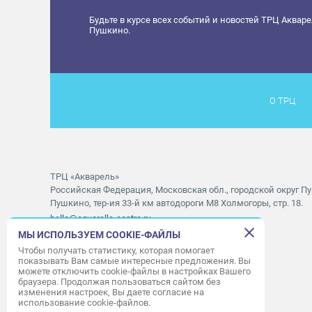
Будьте в курсе всех событий и новостей ТРЦ Аквар
Пушкино.
О ТРЦ
ТРЦ «Акварель»
Российская Федерация, Московская обл., городской округ Пу
Пушкино, тер-ия 33-й км автодороги М8 Холмогоры, стр. 18.
hello@aquarelle-centre.ru
МЫ ИСПОЛЬЗУЕМ COOKIE-ФАЙЛЫ
Правила посещения ТРЦ «Акварель»
Чтобы получать статистику, которая помогает
показывать Вам самые интересные предложения. Вы
Часы работы ТРЦ:
с 10:00 до 22:00
можете отключить cookie-файлы в настройках Вашего
браузера. Продолжая пользоваться сайтом без
Часы работы АШАН:
с 07:30 до 23:00
изменения настроек, Вы даете согласие на
Часы работы Мори Синема:
с 10:00 до 01:00
использование cookie-файлов.
Режим работы службы приема:
с 9:00 до 22:00