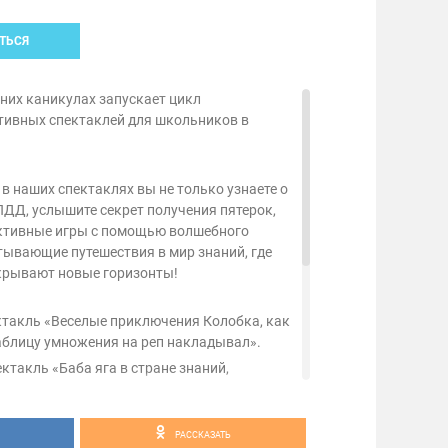
ТЬСЯ
них каникулах запускает цикл
тивных спектаклей для школьников в
в наших спектаклях вы не только узнаете о
 ПДД, услышите секрет получения пятерок,
рактивные игры с помощью волшебного
тывающие путешествия в мир знаний, где
ткрывают новые горизонты!
ектакль «Веселые приключения Колобка, как
таблицу умножения на реп накладывал».
ектакль «Баба яга в стране знаний,
ебной пятерки».
пектакль «Веселые считалочки от Старичка
РАССКАЗАТЬ