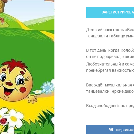
ЗАРЕГИСТРИРОВА
Детский спектакль «Вес
танцевал и таблицу ум
В тот день, когда Коло
он не подозревал, каки
Любознательный и само
пренебрегая важностью
Вас ждёт музыкальная с
танцевалки. Яркие деко
Вход свободный, по пре
ПОДЕЛИТЬСЯ