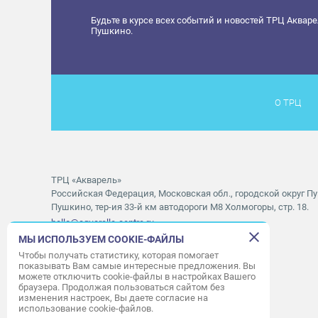
Будьте в курсе всех событий и новостей ТРЦ Аквар
Пушкино.
О ТРЦ
ТРЦ «Акварель»
Российская Федерация, Московская обл., городской округ Пу
Пушкино, тер-ия 33-й км автодороги М8 Холмогоры, стр. 18.
hello@aquarelle-centre.ru
МЫ ИСПОЛЬЗУЕМ COOKIE-ФАЙЛЫ
Правила посещения ТРЦ «Акварель»
Чтобы получать статистику, которая помогает
показывать Вам самые интересные предложения. Вы
Часы работы ТРЦ:
с 10:00 до 22:00
можете отключить cookie-файлы в настройках Вашего
браузера. Продолжая пользоваться сайтом без
Часы работы АШАН:
с 07:30 до 23:00
изменения настроек, Вы даете согласие на
Часы работы Мори Синема:
с 10:00 до 01:00
использование cookie-файлов.
Режим работы службы приема:
с 9:00 до 22:00