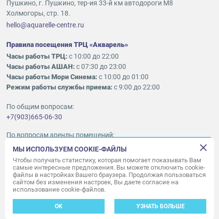
Пушкино, г. Пушкино, тер-ия 33-й км автодороги М8
Холмогоры, стр. 18.
hello@aquarelle-centre.ru
Правила посещения ТРЦ «Акварель»
Часы работы ТРЦ:
с 10:00 до 22:00
Часы работы АШАН:
с 07:30 до 23:00
Часы работы Мори Синема:
с 10:00 до 01:00
Режим работы службы приема:
с 9:00 до 22:00
По общим вопросам:
+7(903)665-06-30
По вопросам аренды помещений:
ukleykina@nhood.com
МЫ ИСПОЛЬЗУЕМ COOKIE-ФАЙЛЫ
+7(903)665-98-78
Чтобы получать статистику, которая помогает показывать Вам
самые интересные предложения. Вы можете отключить cookie-
файлы в настройках Вашего браузера. Продолжая пользоваться
© ООО «Акварель» 2010–2026.
сайтом без изменения настроек, Вы даете согласие на
использование cookie-файлов.
Все права защищены
Создание сайта —
34
ВЕБ
OK
УЗНАТЬ БОЛЬШЕ