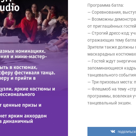
Программа батла:
— Соревнования, высту
— Возможны демонстра
от приглашённых гостей
— Строгий дресс-код: у
отражающих тему батла
Зрители также должны 
маскарадных костюмах
— Гостей ждут энергич
запоминающиеся кадры
танцевального события
— Три призовых места: 
— Флешмоб на тему «ст
программы, вовлекая у
танцевальный экшен.
ПОДЕЛИТЬСЯ