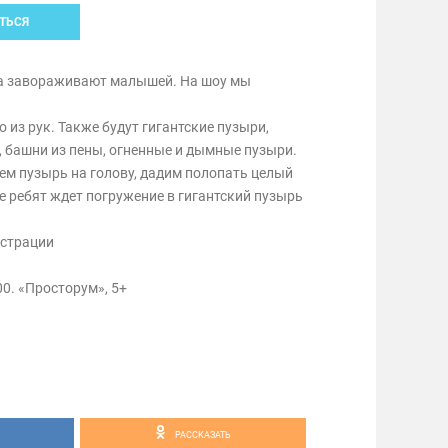
ТЬСЯ
а завораживают малышей. На шоу мы
 из рук. Также будут гигантские пузыри,
 башни из пены, огненные и дымные пузыри.
ем пузырь на голову, дадим полопать целый
е ребят ждет погружение в гигантский пузырь
истрации
:00. «Просторум», 5+
РАССКАЗАТЬ