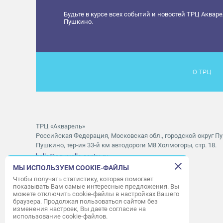
Будьте в курсе всех событий и новостей ТРЦ Аквар
Пушкино.
О ТРЦ
ТРЦ «Акварель»
Российская Федерация, Московская обл., городской округ Пу
Пушкино, тер-ия 33-й км автодороги М8 Холмогоры, стр. 18.
hello@aquarelle-centre.ru
МЫ ИСПОЛЬЗУЕМ COOKIE-ФАЙЛЫ
Правила посещения ТРЦ «Акварель»
Чтобы получать статистику, которая помогает
показывать Вам самые интересные предложения. Вы
Часы работы ТРЦ:
с 10:00 до 22:00
можете отключить cookie-файлы в настройках Вашего
браузера. Продолжая пользоваться сайтом без
Часы работы АШАН:
с 07:30 до 23:00
изменения настроек, Вы даете согласие на
Часы работы Мори Синема:
с 10:00 до 01:00
использование cookie-файлов.
Режим работы службы приема:
с 9:00 до 22:00