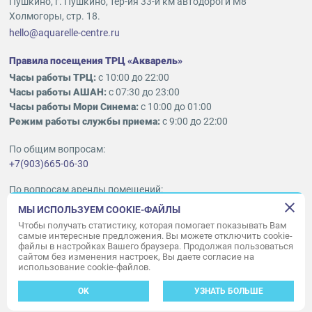
Пушкино, г. Пушкино, тер-ия 33-й км автодороги М8
Холмогоры, стр. 18.
hello@aquarelle-centre.ru
Правила посещения ТРЦ «Акварель»
Часы работы ТРЦ:
с 10:00 до 22:00
Часы работы АШАН:
с 07:30 до 23:00
Часы работы Мори Синема:
с 10:00 до 01:00
Режим работы службы приема:
с 9:00 до 22:00
По общим вопросам:
+7(903)665-06-30
По вопросам аренды помещений:
ukleykina@nhood.com
МЫ ИСПОЛЬЗУЕМ COOKIE-ФАЙЛЫ
+7(903)665-98-78
Чтобы получать статистику, которая помогает показывать Вам
самые интересные предложения. Вы можете отключить cookie-
файлы в настройках Вашего браузера. Продолжая пользоваться
© ООО «Акварель» 2010–2026.
сайтом без изменения настроек, Вы даете согласие на
использование cookie-файлов.
Все права защищены
Создание сайта —
34
ВЕБ
OK
УЗНАТЬ БОЛЬШЕ