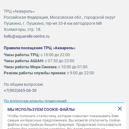
ТРЦ «Акварель»
Российская Федерация, Московская обл., городской округ
Пушкино, г. Пушкино, тер-ия 33-й км автодороги М8
Холмогоры, стр. 18.
hello@aquarelle-centre.ru
Правила посещения ТРЦ «Акварель»
Часы работы ТРЦ:
с 10:00 до 22:00
Часы работы АШАН:
с 07:30 до 23:00
Часы работы Мори Синема:
с 10:00 до 01:00
Режим работы службы приема:
с 9:00 до 22:00
По общим вопросам:
+7(903)665-06-30
По вопросам аренды помещений:
ukleykina@nhood.com
МЫ ИСПОЛЬЗУЕМ COOKIE-ФАЙЛЫ
+7(903)665-98-78
Чтобы получать статистику, которая помогает показывать Вам
самые интересные предложения. Вы можете отключить cookie-
файлы в настройках Вашего браузера. Продолжая пользоваться
© ООО «Акварель» 2010–2026.
сайтом без изменения настроек, Вы даете согласие на