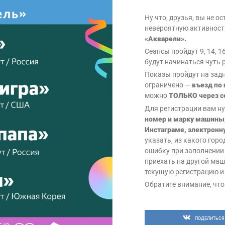
Ну что, друзья, вы не 
невероятную активност
«Акварели».
Сеансы пройдут 9, 14, 16
будут начинаться чуть 
Показы пройдут на зад
ограничено —
въезд по 
можно
ТОЛЬКО через се
Для регистрации вам н
номер и марку машины,
Инстаграме, электронн
указать, из какого горо
ошибку при заполнении 
приехать на другой ма
текущую регистрацию и 
Обратите внимание, чт
день.
Это совершенно
БЕСПЛ
подписка на наш Инста
ПОДЕЛИТЬСЯ