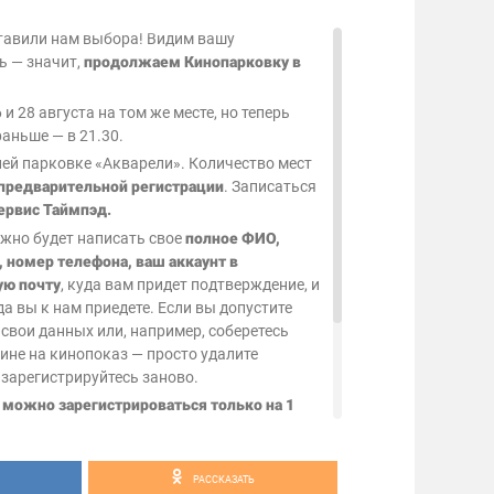
оставили нам выбора! Видим вашу
ь — значит,
продолжаем Кинопарковку в
 и 28 августа на том же месте, но теперь
раньше — в 21.30.
ней парковке «Акварели». Количество мест
предварительной регистрации
. Записаться
рвис Таймпэд.
ужно будет написать свое
полное ФИО,
 номер телефона, ваш аккаунт в
ую почту
, куда вам придет подтверждение, и
да вы к нам приедете. Если вы допустите
свои данных или, например, соберетесь
шине на кинопоказ — просто удалите
зарегистрируйтесь заново.
о
можно зарегистрироваться только на 1
АТНО
, но есть маленькое условие —
грам
и 5 лайков на публикации . Нам будет
РАССКАЗАТЬ