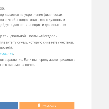
30.
пор делается на укрепление физических
того, чтобы подготовить его к духовным
дойдут и для начинающих, и для опытных
ер танцевальной школы «Айседора».
платите ту сумму, которую считаете уместной,
ностей).
о ссылке
.
одтверждение. Если вы передумаете приходить
 это письмо на почте.
РАССКАЗАТЬ