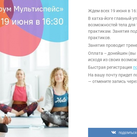
Ждем всех 19 июня в 16:
В хатха-йоге главный у
возможностей тела для 
практикам. Занятия по
практиков.
Занятия проводит трен
Оплата – донейшен (вы 
исходя из своих возмож
Быстрая регистрация
п
На вашу почту придет п
— отмените запись через
ПОДЕЛИТЬСЯ