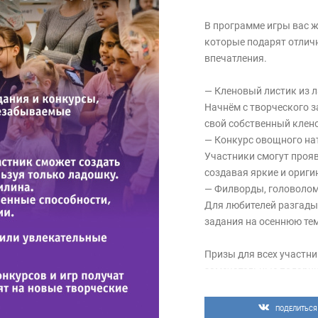
В программе игры вас ж
которые подарят отлич
впечатления.
— Кленовый листик из 
Начнём с творческого 
свой собственный клено
— Конкурс овощного на
Участники смогут проя
создавая яркие и ориг
— Филворды, головолом
Для любителей разгады
задания на осеннюю те
Призы для всех участни
замечательные подарки
свершения.
ПОДЕЛИТЬСЯ