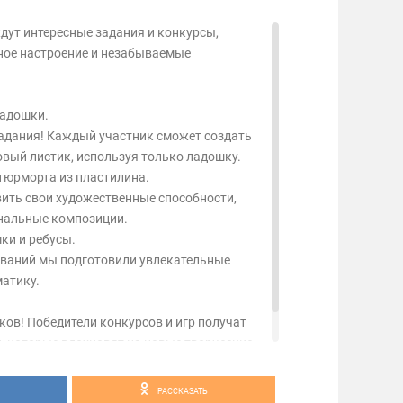
дут интересные задания и конкурсы,
ное настроение и незабываемые
ладошки.
задания! Каждый участник сможет создать
вый листик, используя только ладошку.
тюрморта из пластилина.
вить свои художественные способности,
инальные композиции.
ки и ребусы.
ваний мы подготовили увлекательные
матику.
ков! Победители конкурсов и игр получат
, которые вдохновят на новые творческие
РАССКАЗАТЬ