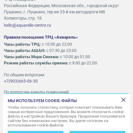
Российская Федерация, Московская обл., городской округ
Пушкино, г. Пушкино, тер-ия 33-й км автодороги М8
Холмогоры, стр. 18.
hello@aquarelle-centre.ru
Правила посещения ТРЦ «Акварель»
Часы работы ТРЦ:
с 10:00 до 22:00
Часы работы АШАН:
с 07:30 до 23:00
Часы работы Мори Синема:
с 10:00 до 01:00
Режим работы службы приема:
с 9:00 до 22:00
По общим вопросам:
+7(903)665-06-30
По вопросам аренды помещений:
ukleykina@nhood.com
МЫ ИСПОЛЬЗУЕМ COOKIE-ФАЙЛЫ
+7(903)665-98-78
Чтобы получать статистику, которая помогает показывать Вам
самые интересные предложения. Вы можете отключить cookie-
файлы в настройках Вашего браузера. Продолжая пользоваться
© ООО «Акварель» 2010–2026.
сайтом без изменения настроек, Вы даете согласие на
использование cookie-файлов.
Все права защищены