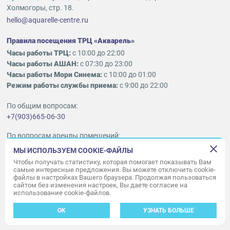
Холмогоры, стр. 18.
hello@aquarelle-centre.ru
Правила посещения ТРЦ «Акварель»
Часы работы ТРЦ:
с 10:00 до 22:00
Часы работы АШАН:
с 07:30 до 23:00
Часы работы Мори Синема:
с 10:00 до 01:00
Режим работы службы приема:
с 9:00 до 22:00
По общим вопросам:
+7(903)665-06-30
По вопросам аренды помещений:
ukleykina@nhood.com
МЫ ИСПОЛЬЗУЕМ COOKIE-ФАЙЛЫ
+7(903)665-98-78
Чтобы получать статистику, которая помогает показывать Вам
самые интересные предложения. Вы можете отключить cookie-
файлы в настройках Вашего браузера. Продолжая пользоваться
© ООО «Акварель» 2010–2026.
сайтом без изменения настроек, Вы даете согласие на
использование cookie-файлов.
Все права защищены
Создание сайта —
34
ВЕБ
OK
УЗНАТЬ БОЛЬШЕ