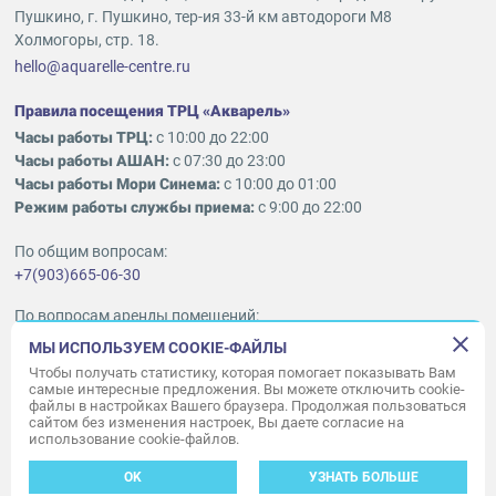
Пушкино, г. Пушкино, тер-ия 33-й км автодороги М8
Холмогоры, стр. 18.
hello@aquarelle-centre.ru
Правила посещения ТРЦ «Акварель»
Часы работы ТРЦ:
с 10:00 до 22:00
Часы работы АШАН:
с 07:30 до 23:00
Часы работы Мори Синема:
с 10:00 до 01:00
Режим работы службы приема:
с 9:00 до 22:00
По общим вопросам:
+7(903)665-06-30
По вопросам аренды помещений:
ukleykina@nhood.com
МЫ ИСПОЛЬЗУЕМ COOKIE-ФАЙЛЫ
+7(903)665-98-78
Чтобы получать статистику, которая помогает показывать Вам
самые интересные предложения. Вы можете отключить cookie-
файлы в настройках Вашего браузера. Продолжая пользоваться
© ООО «Акварель» 2010–2026.
сайтом без изменения настроек, Вы даете согласие на
использование cookie-файлов.
Все права защищены
Создание сайта —
34
ВЕБ
OK
УЗНАТЬ БОЛЬШЕ