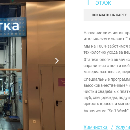
1
ЭТАЖ
ПОКАЗАТЬ НА КАРТЕ
Название химчистки-пра
итальянского значит “1
Мы на 100% заботимся 
технологию ухода за ве
Эта технология аквачи
справиться с почти лю
материалах: шелке, шерс
Специальные программ
высококачественные чи
чистки свадебных плать
шуб, спецодежды, подуш
яркость красок и мягко
Аквачистка “Soft Wash”
веществ, поэтому ее мо
игрушек.
Химчистка
Услуги