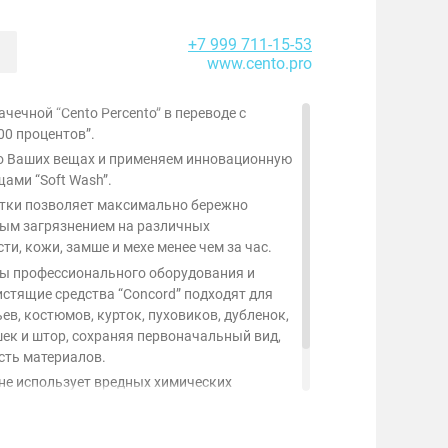
+7 999 711-15-53
www.cento.pro
чечной “Cento Percento” в переводе с
00 процентов”.
о Ваших вещах и применяем инновационную
щами “Soft Wash”.
стки позволяет максимально бережно
бым загрязнением на различных
ти, кожи, замше и мехе менее чем за час.
ы профессионального оборудования и
стящие средства “Concord” подходят для
ев, костюмов, курток, пуховиков, дубленок,
ек и штор, сохраняя первоначальный вид,
сть материалов.
 не использует вредных химических
жно применять даже для детских вещей и