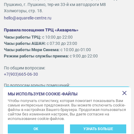
Пушкино, г. Пушкино, тер-ия 33-й км автодороги М8
Холмогоры, стр. 18.
hello@aquarelle-centre.ru
Правила посещения ТРЦ «Акварель»
Часы работы ТРЦ:
с 10:00 до 22:00
Часы работы АШАН:
с 07:30 до 23:00
Часы работы Мори Синема:
с 10:00 до 01:00
Режим работы службы приема:
с 9:00 до 22:00
По общим вопросам:
+7(903)665-06-30
По вопросам аренды помещений:
ukleykina@nhood.com
МЫ ИСПОЛЬЗУЕМ COOKIE-ФАЙЛЫ
+7(903)665-98-78
Чтобы получать статистику, которая помогает показывать Вам
самые интересные предложения. Вы можете отключить cookie-
файлы в настройках Вашего браузера. Продолжая пользоваться
© ООО «Акварель» 2010–2026.
сайтом без изменения настроек, Вы даете согласие на
использование cookie-файлов.
Все права защищены
Создание сайта —
34
ВЕБ
OK
УЗНАТЬ БОЛЬШЕ