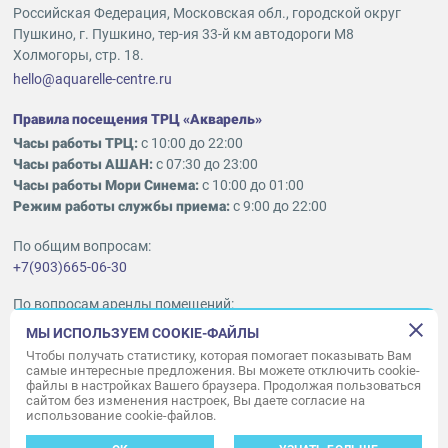
Российская Федерация, Московская обл., городской округ
Пушкино, г. Пушкино, тер-ия 33-й км автодороги М8
Холмогоры, стр. 18.
hello@aquarelle-centre.ru
Правила посещения ТРЦ «Акварель»
Часы работы ТРЦ:
с 10:00 до 22:00
Часы работы АШАН:
с 07:30 до 23:00
Часы работы Мори Синема:
с 10:00 до 01:00
Режим работы службы приема:
с 9:00 до 22:00
По общим вопросам:
+7(903)665-06-30
По вопросам аренды помещений:
ukleykina@nhood.com
МЫ ИСПОЛЬЗУЕМ COOKIE-ФАЙЛЫ
+7(903)665-98-78
Чтобы получать статистику, которая помогает показывать Вам
самые интересные предложения. Вы можете отключить cookie-
файлы в настройках Вашего браузера. Продолжая пользоваться
© ООО «Акварель» 2010–2026.
сайтом без изменения настроек, Вы даете согласие на
использование cookie-файлов.
Все права защищены
Создание сайта —
34
ВЕБ