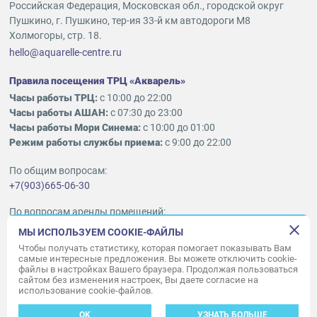
Российская Федерация, Московская обл., городской округ
Пушкино, г. Пушкино, тер-ия 33-й км автодороги М8
Холмогоры, стр. 18.
hello@aquarelle-centre.ru
Правила посещения ТРЦ «Акварель»
Часы работы ТРЦ:
с 10:00 до 22:00
Часы работы АШАН:
с 07:30 до 23:00
Часы работы Мори Синема:
с 10:00 до 01:00
Режим работы службы приема:
с 9:00 до 22:00
По общим вопросам:
+7(903)665-06-30
По вопросам аренды помещений:
ukleykina@nhood.com
МЫ ИСПОЛЬЗУЕМ COOKIE-ФАЙЛЫ
+7(903)665-98-78
Чтобы получать статистику, которая помогает показывать Вам
самые интересные предложения. Вы можете отключить cookie-
файлы в настройках Вашего браузера. Продолжая пользоваться
© ООО «Акварель» 2010–2026.
сайтом без изменения настроек, Вы даете согласие на
использование cookie-файлов.
Все права защищены
Создание сайта —
34
ВЕБ
OK
УЗНАТЬ БОЛЬШЕ