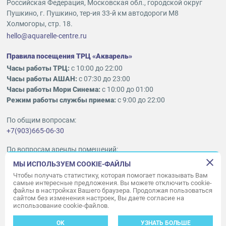
Российская Федерация, Московская обл., городской округ
Пушкино, г. Пушкино, тер-ия 33-й км автодороги М8
Холмогоры, стр. 18.
hello@aquarelle-centre.ru
Правила посещения ТРЦ «Акварель»
Часы работы ТРЦ:
с 10:00 до 22:00
Часы работы АШАН:
с 07:30 до 23:00
Часы работы Мори Синема:
с 10:00 до 01:00
Режим работы службы приема:
с 9:00 до 22:00
По общим вопросам:
+7(903)665-06-30
По вопросам аренды помещений:
ukleykina@nhood.com
МЫ ИСПОЛЬЗУЕМ COOKIE-ФАЙЛЫ
+7(903)665-98-78
Чтобы получать статистику, которая помогает показывать Вам
самые интересные предложения. Вы можете отключить cookie-
файлы в настройках Вашего браузера. Продолжая пользоваться
© ООО «Акварель» 2010–2026.
сайтом без изменения настроек, Вы даете согласие на
использование cookie-файлов.
Все права защищены
Создание сайта —
34
ВЕБ
OK
УЗНАТЬ БОЛЬШЕ