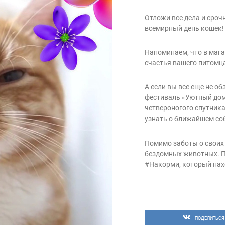
Отложи все дела и сроч
всемирный день кошек!
Напоминаем, что в мага
счастья вашего питомца
А если вы все еще не о
фестиваль «Уютный дом»
четвероногого спутника
узнать о ближайшем со
Помимо заботы о своих 
бездомных животных. Пр
#Накорми, который нах
ПОДЕЛИТЬСЯ