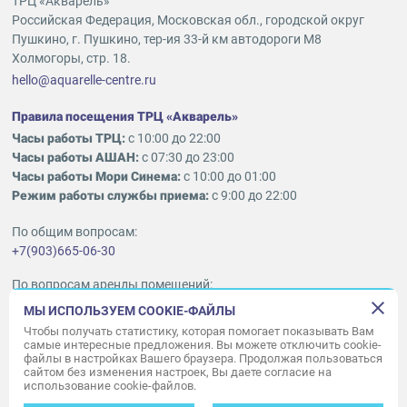
ТРЦ «Акварель»
Российская Федерация, Московская обл., городской округ
Пушкино, г. Пушкино, тер-ия 33-й км автодороги М8
Холмогоры, стр. 18.
hello@aquarelle-centre.ru
Правила посещения ТРЦ «Акварель»
Часы работы ТРЦ:
с 10:00 до 22:00
Часы работы АШАН:
с 07:30 до 23:00
Часы работы Мори Синема:
с 10:00 до 01:00
Режим работы службы приема:
с 9:00 до 22:00
По общим вопросам:
+7(903)665-06-30
По вопросам аренды помещений:
ukleykina@nhood.com
МЫ ИСПОЛЬЗУЕМ COOKIE-ФАЙЛЫ
+7(903)665-98-78
Чтобы получать статистику, которая помогает показывать Вам
самые интересные предложения. Вы можете отключить cookie-
файлы в настройках Вашего браузера. Продолжая пользоваться
© ООО «Акварель» 2010–2026.
сайтом без изменения настроек, Вы даете согласие на
использование cookie-файлов.
Все права защищены