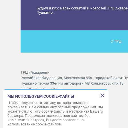
Будьте в курсе всех событий и новостей ТРЦ Аквар
Пушкино.
О ТРЦ
ТРЦ «Акварель»
Российская Федерация, Московская обл., городской округ Пу
Пушкино, тер-ия 33-й км автодороги М8 Холмогоры, стр. 18.
hello@aquarelle-centre.ru
МЫ ИСПОЛЬЗУЕМ COOKIE-ФАЙЛЫ
Правила посещения ТРЦ «Акварель»
Чтобы получать статистику, которая помогает
показывать Вам самые интересные предложения. Вы
Часы работы ТРЦ:
с 10:00 до 22:00
можете отключить cookie-файлы в настройках Вашего
браузера. Продолжая пользоваться сайтом без
Часы работы АШАН:
с 07:30 до 23:00
изменения настроек, Вы даете согласие на
Часы работы Мори Синема:
с 10:00 до 01:00
использование cookie-файлов.
Режим работы службы приема:
с 9:00 до 22:00