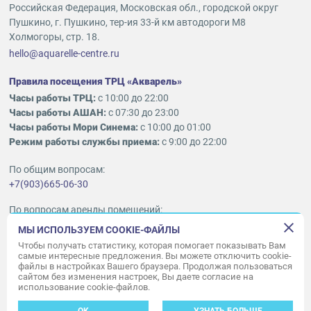
Российская Федерация, Московская обл., городской округ
Пушкино, г. Пушкино, тер-ия 33-й км автодороги М8
Холмогоры, стр. 18.
hello@aquarelle-centre.ru
Правила посещения ТРЦ «Акварель»
Часы работы ТРЦ:
с 10:00 до 22:00
Часы работы АШАН:
с 07:30 до 23:00
Часы работы Мори Синема:
с 10:00 до 01:00
Режим работы службы приема:
с 9:00 до 22:00
По общим вопросам:
+7(903)665-06-30
По вопросам аренды помещений:
ukleykina@nhood.com
МЫ ИСПОЛЬЗУЕМ COOKIE-ФАЙЛЫ
+7(903)665-98-78
Чтобы получать статистику, которая помогает показывать Вам
самые интересные предложения. Вы можете отключить cookie-
файлы в настройках Вашего браузера. Продолжая пользоваться
© ООО «Акварель» 2010–2026.
сайтом без изменения настроек, Вы даете согласие на
использование cookie-файлов.
Все права защищены
Создание сайта —
34
ВЕБ