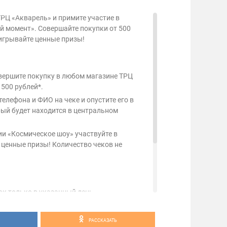
ТРЦ «Акварель» и примите участие в
 момент». Совершайте покупки от 500
ыигрывайте ценные призы!
совершите покупку в любом магазине ТРЦ
 500 рублей*.
елефона и ФИО на чеке и опустите его в
ый будет находится в центральном
тии «Космическое шоу» участвуйте в
 ценные призы! Количество чеков не
ок только в указанный день
 остаются у организатора и не
ам акции.
РАССКАЗАТЬ