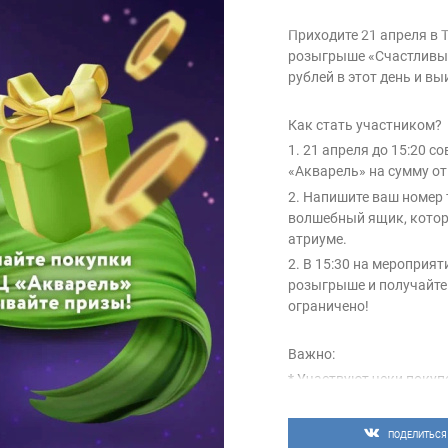
Приходите 21 апреля в 
розыгрыше «Счастливый
рублей в этот день и в
Как стать участником?
1. 21 апреля до 15:20 
«Акварель» на сумму от
2. Напишите ваш номер т
волшебный ящик, котор
атриуме.
2. В 15:30 на мероприя
розыгрыше и получайте
ограничено!
Важно:
* Участвуют чеки покуп
* Чеки после розыгрыша
возвращаются участник
ПОДЕЛИТЬСЯ