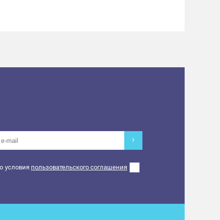
бумажные чеки. Товарный и кассовый чек
еками.
а розыгрыше обязательно.
ю условия
пользовательского соглашения