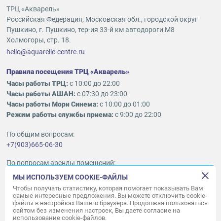
ТРЦ «Акварель»
Российская Федерация, Московская обл., городской округ
Пушкино, г. Пушкино, тер-ия 33-й км автодороги М8
Холмогоры, стр. 18.
hello@aquarelle-centre.ru
Правила посещения ТРЦ «Акварель»
Часы работы ТРЦ:
с 10:00 до 22:00
Часы работы АШАН:
с 07:30 до 23:00
Часы работы Мори Синема:
с 10:00 до 01:00
Режим работы службы приема:
с 9:00 до 22:00
По общим вопросам:
+7(903)665-06-30
По вопросам аренды помещений:
ukleykina@nhood.com
МЫ ИСПОЛЬЗУЕМ COOKIE-ФАЙЛЫ
+7(903)665-98-78
Чтобы получать статистику, которая помогает показывать Вам
самые интересные предложения. Вы можете отключить cookie-
файлы в настройках Вашего браузера. Продолжая пользоваться
© ООО «Акварель» 2010–2026.
сайтом без изменения настроек, Вы даете согласие на
использование cookie-файлов.
Все права защищены