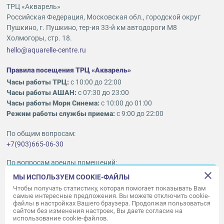
ТРЦ «Акварель»
Российская Федерация, Московская обл., городской округ
Пушкино, г. Пушкино, тер-ия 33-й км автодороги М8
Холмогоры, стр. 18.
hello@aquarelle-centre.ru
Правила посещения ТРЦ «Акварель»
Часы работы ТРЦ:
с 10:00 до 22:00
Часы работы АШАН:
с 07:30 до 23:00
Часы работы Мори Синема:
с 10:00 до 01:00
Режим работы службы приема:
с 9:00 до 22:00
По общим вопросам:
+7(903)665-06-30
По вопросам аренды помещений:
ukleykina@nhood.com
МЫ ИСПОЛЬЗУЕМ COOKIE-ФАЙЛЫ
+7(903)665-98-78
Чтобы получать статистику, которая помогает показывать Вам
самые интересные предложения. Вы можете отключить cookie-
файлы в настройках Вашего браузера. Продолжая пользоваться
© ООО «Акварель» 2010–2026.
сайтом без изменения настроек, Вы даете согласие на
использование cookie-файлов.
Все права защищены