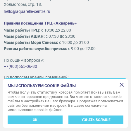
Холмогоры, стр. 18.
hello@aquarelle-centre.ru
Правила посещения ТРЦ «Акварель»
Часы работы ТРЦ:
с 10:00 до 22:00
Часы работы АШАН:
с 07:30 до 23:00
Часы работы Мори Синема:
с 10:00 до 01:00
Режим работы службы приема:
с 9:00 до 22:00
По общим вопросам:
+7(903)665-06-30
По вопросам аренды помещений:
ukleykina@nhood.com
МЫ ИСПОЛЬЗУЕМ COOKIE-ФАЙЛЫ
+7(903)665-98-78
Чтобы получать статистику, которая помогает показывать Вам
самые интересные предложения. Вы можете отключить cookie-
файлы в настройках Вашего браузера. Продолжая пользоваться
© ООО «Акварель» 2010–2026.
сайтом без изменения настроек, Вы даете согласие на
использование cookie-файлов.
Все права защищены
Создание сайта —
34
ВЕБ
OK
УЗНАТЬ БОЛЬШЕ