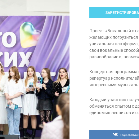
ЗАРЕГИСТРИРОВА
Проект «Вокальный от
желающих погрузиться 
уникальная платформа,
свои вокальные способн
разнообразие и, возмож
Концертная программа 
репертуар исполнителей
интересными музыкаль
Каждый участник получи
обменяться опытом с д
единомышленников и со
К участию приглашаются
музыканты и авторы.
ПОДЕЛИТЬСЯ