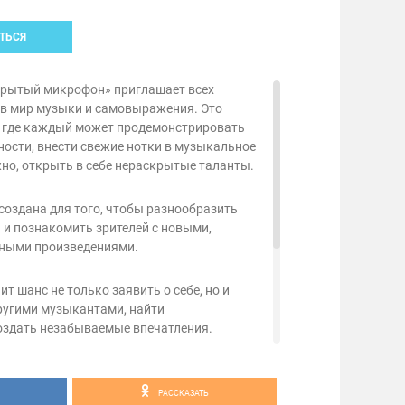
ТЬСЯ
крытый микрофон» приглашает всех
в мир музыки и самовыражения. Это
 где каждый может продемонстрировать
ости, внести свежие нотки в музыкальное
но, открыть в себе нераскрытые таланты.
создана для того, чтобы разнообразить
 и познакомить зрителей с новыми,
ными произведениями.
т шанс не только заявить о себе, но и
ругими музыкантами, найти
здать незабываемые впечатления.
 соло вокалисты, ансамбли, группы,
РАССКАЗАТЬ