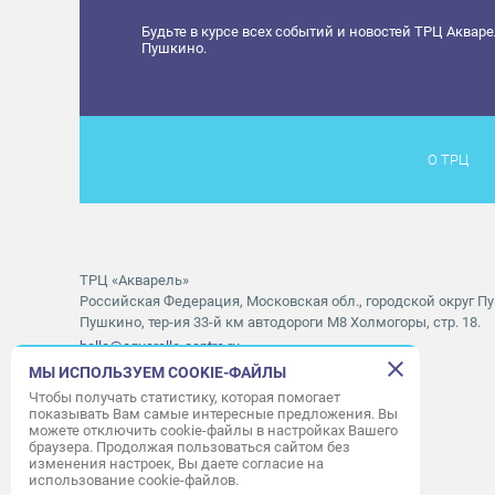
Будьте в курсе всех событий и новостей ТРЦ Аквар
Пушкино.
О ТРЦ
ТРЦ «Акварель»
Российская Федерация, Московская обл., городской округ Пу
Пушкино, тер-ия 33-й км автодороги М8 Холмогоры, стр. 18.
hello@aquarelle-centre.ru
МЫ ИСПОЛЬЗУЕМ COOKIE-ФАЙЛЫ
Правила посещения ТРЦ «Акварель»
Чтобы получать статистику, которая помогает
показывать Вам самые интересные предложения. Вы
Часы работы ТРЦ:
с 10:00 до 22:00
можете отключить cookie-файлы в настройках Вашего
браузера. Продолжая пользоваться сайтом без
Часы работы АШАН:
с 07:30 до 23:00
изменения настроек, Вы даете согласие на
Часы работы Мори Синема:
с 10:00 до 01:00
использование cookie-файлов.
Режим работы службы приема:
с 9:00 до 22:00