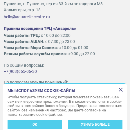
Пушкино, г. Пушкино, тер-ия 33-й км автодороги М8
Холмогоры, стр. 18.
hello@aquarelle-centre.ru
Правила посещения ТРЦ «Акварель»
Часы работы ТРЦ:
с 10:00 до 22:00
Часы работы АШАН:
с 07:30 до 23:00
Часы работы Мори Синема:
с 10:00 до 01:00
Режим работы службы приема:
с 9:00 до 22:00
По общим вопросам:
+7(903)665-06-30
По вопросам аренды помещений:
ukleykina@nhood.com
МЫ ИСПОЛЬЗУЕМ COOKIE-ФАЙЛЫ
+7(903)665-98-78
Чтобы получать статистику, которая помогает показывать Вам
самые интересные предложения. Вы можете отключить cookie-
файлы в настройках Вашего браузера. Продолжая пользоваться
© ООО «Акварель» 2010–2026.
сайтом без изменения настроек, Вы даете согласие на
использование cookie-файлов.
Все права защищены
Создание сайта —
34
ВЕБ
OK
УЗНАТЬ БОЛЬШЕ