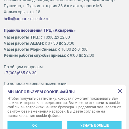
Пушкино, г. Пушкино, тер-ия 33-й км автодороги М8
Холмогоры, стр. 18.
hello@aquarelle-centre.ru
Правила посещения ТРЦ «Акварель»
Часы работы ТРЦ:
с 10:00 до 22:00
Часы работы АШАН:
с 07:30 до 23:00
Часы работы Мори Синема:
с 10:00 до 01:00
Режим работы службы приема:
с 9:00 до 22:00
По общим вопросам:
+7(903)665-06-30
По вопросам аренды помещений:
ukleykina@nhood.com
МЫ ИСПОЛЬЗУЕМ COOKIE-ФАЙЛЫ
+7(903)665-98-78
Чтобы получать статистику, которая помогает показывать Вам
самые интересные предложения. Вы можете отключить cookie-
файлы в настройках Вашего браузера. Продолжая пользоваться
© ООО «Акварель» 2010–2026.
сайтом без изменения настроек, Вы даете согласие на
использование cookie-файлов.
Все права защищены
Создание сайта —
34
ВЕБ
OK
УЗНАТЬ БОЛЬШЕ