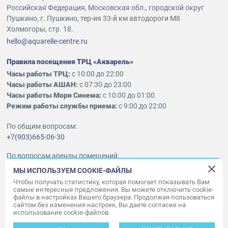
Российская Федерация, Московская обл., городской округ
Пушкино, г. Пушкино, тер-ия 33-й км автодороги М8
Холмогоры, стр. 18.
hello@aquarelle-centre.ru
Правила посещения ТРЦ «Акварель»
Часы работы ТРЦ:
с 10:00 до 22:00
Часы работы АШАН:
с 07:30 до 23:00
Часы работы Мори Синема:
с 10:00 до 01:00
Режим работы службы приема:
с 9:00 до 22:00
По общим вопросам:
+7(903)665-06-30
По вопросам аренды помещений:
ukleykina@nhood.com
МЫ ИСПОЛЬЗУЕМ COOKIE-ФАЙЛЫ
+7(903)665-98-78
Чтобы получать статистику, которая помогает показывать Вам
самые интересные предложения. Вы можете отключить cookie-
файлы в настройках Вашего браузера. Продолжая пользоваться
© ООО «Акварель» 2010–2026.
сайтом без изменения настроек, Вы даете согласие на
использование cookie-файлов.
Все права защищены
Создание сайта —
34
ВЕБ