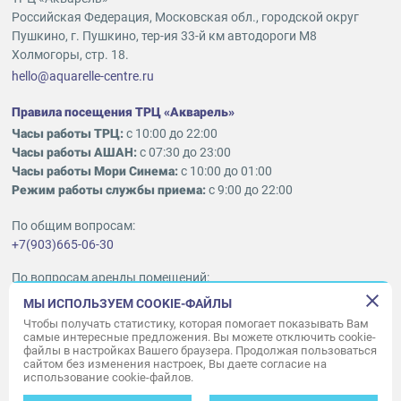
Российская Федерация, Московская обл., городской округ
Пушкино, г. Пушкино, тер-ия 33-й км автодороги М8
Холмогоры, стр. 18.
hello@aquarelle-centre.ru
Правила посещения ТРЦ «Акварель»
Часы работы ТРЦ:
с 10:00 до 22:00
Часы работы АШАН:
с 07:30 до 23:00
Часы работы Мори Синема:
с 10:00 до 01:00
Режим работы службы приема:
с 9:00 до 22:00
По общим вопросам:
+7(903)665-06-30
По вопросам аренды помещений:
ukleykina@nhood.com
МЫ ИСПОЛЬЗУЕМ COOKIE-ФАЙЛЫ
+7(903)665-98-78
Чтобы получать статистику, которая помогает показывать Вам
самые интересные предложения. Вы можете отключить cookie-
файлы в настройках Вашего браузера. Продолжая пользоваться
© ООО «Акварель» 2010–2026.
сайтом без изменения настроек, Вы даете согласие на
использование cookie-файлов.
Все права защищены