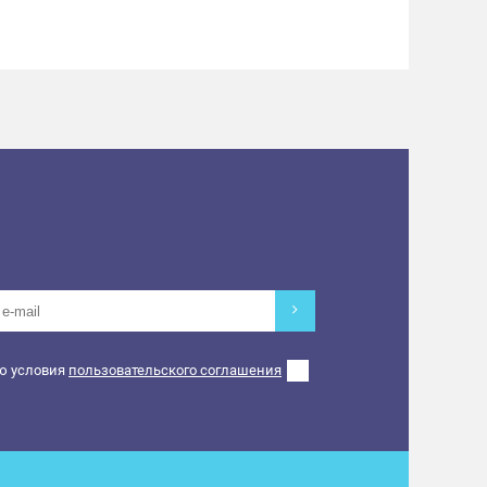
a.me/79196023822
, WhatsApp
е имя).
 5 до 99 лет).
ания.
минуты: фрагмент выступления + можно
 вместе!
ю условия
пользовательского соглашения