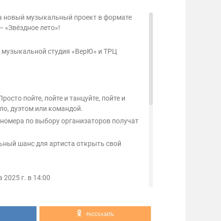
а новый музыкальный проект в формате
 «Звёздное лето»!
 музыкальной студия «ВерЮ» и ТРЦ
росто пойте, пойте и танцуйте, пойте и
ло, дуэтом или командой.
 номера по выбору организаторов получат
ьный шанс для артиста открыть свой
 2025 г. в 14:00
» в ТРЦ «Акварель.
 8 августа включительно.
РАССКАЗАТЬ