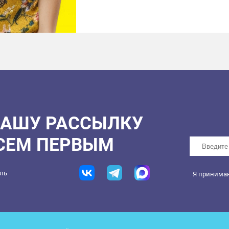
По вопросам участия:
w
Что указать в заявке:
1. ФИО (или сценическо
2. Возраст (участники от
3. Город/район прожив
4. Видеовизитка (1–2 
рассказать о себе).
Создадим звёздное лето
НАШУ РАССЫЛКУ
ВСЕМ ПЕРВЫМ
ель
Я принима