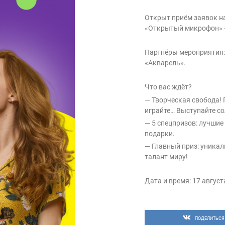
Открыт приём заявок н
«Открытый микрофон» –
Партнёры мероприятия:
«Акварель».
Что вас ждёт?
— Творческая свобода! П
играйте… Выступайте со
— 5 спецпризов: лучшие
подарки.
— Главный приз: уникал
талант миру!
Дата и время: 17 августа
Место: зона «Просторум
Заявки принимаются до
ПОДЕЛИТЬСЯ