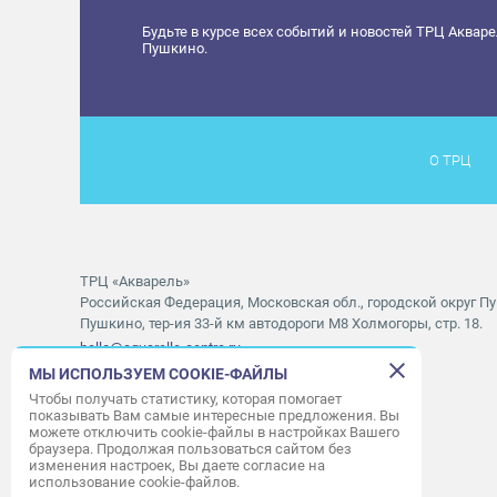
Будьте в курсе всех событий и новостей ТРЦ Аквар
Пушкино.
О ТРЦ
ТРЦ «Акварель»
Российская Федерация, Московская обл., городской округ Пу
Пушкино, тер-ия 33-й км автодороги М8 Холмогоры, стр. 18.
hello@aquarelle-centre.ru
МЫ ИСПОЛЬЗУЕМ COOKIE-ФАЙЛЫ
Правила посещения ТРЦ «Акварель»
Чтобы получать статистику, которая помогает
показывать Вам самые интересные предложения. Вы
Часы работы ТРЦ:
с 10:00 до 22:00
можете отключить cookie-файлы в настройках Вашего
браузера. Продолжая пользоваться сайтом без
Часы работы АШАН:
с 07:30 до 23:00
изменения настроек, Вы даете согласие на
Часы работы Мори Синема:
с 10:00 до 01:00
использование cookie-файлов.
Режим работы службы приема:
с 9:00 до 22:00