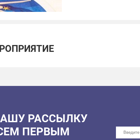
научимся вдумчивоо
проверим свои сильн
неожиданные способ
научимся видеть пол
найдем внутреннюю 
и не выгореть в пути;
ЕРОПРИЯТИЕ
запланируем простые
Доверьтесь картам, пог
героями.
Игра рассчитана на 2 ча
Вход свободный по реги
НАШУ РАССЫЛКУ
ВСЕМ ПЕРВЫМ