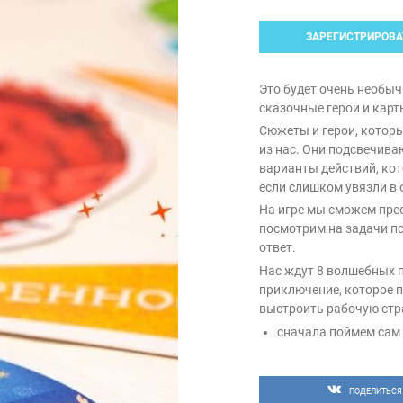
ЗАРЕГИСТРИРОВА
Это будет очень необыч
сказочные герои и карт
Сюжеты и герои, котор
из нас. Они подсвечив
варианты действий, кот
если слишком увязли в 
На игре мы сможем пре
посмотрим на задачи по
ответ.
Нас ждут 8 волшебных 
приключение, которое п
выстроить рабочую стр
сначала поймем сам 
обнаружим установк
них избавляться;
научимся не бояться
ПОДЕЛИТЬСЯ