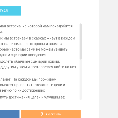
ТЬСЯ
ная встреча, на которой нам понадобятся
ы.
ых мы встречаем в сказках живут в каждом
ают наши сильные стороны и возможные
орые часто мы сами не можем увидеть,
одном сценарии поведения.
одолеть обычные сценарии жизни,
д другим углом и постараемся найти на них
планет. На каждой мы проживем
оможет превратить желание в цели и
атегию по их достижению:
путь достижения целей и улучшим ее;
и, мешающие действовать и научимся от
 больших целей;
РАССКАЗАТЬ