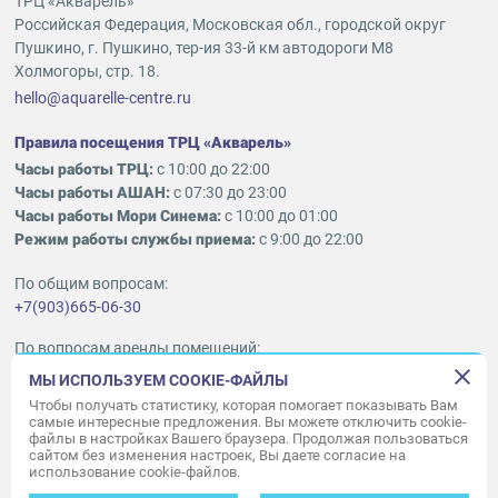
ТРЦ «Акварель»
Российская Федерация, Московская обл., городской округ
Пушкино, г. Пушкино, тер-ия 33-й км автодороги М8
Холмогоры, стр. 18.
hello@aquarelle-centre.ru
Правила посещения ТРЦ «Акварель»
Часы работы ТРЦ:
с 10:00 до 22:00
Часы работы АШАН:
с 07:30 до 23:00
Часы работы Мори Синема:
с 10:00 до 01:00
Режим работы службы приема:
с 9:00 до 22:00
По общим вопросам:
+7(903)665-06-30
По вопросам аренды помещений:
ukleykina@nhood.com
МЫ ИСПОЛЬЗУЕМ COOKIE-ФАЙЛЫ
+7(903)665-98-78
Чтобы получать статистику, которая помогает показывать Вам
самые интересные предложения. Вы можете отключить cookie-
файлы в настройках Вашего браузера. Продолжая пользоваться
© ООО «Акварель» 2010–2026.
сайтом без изменения настроек, Вы даете согласие на
использование cookie-файлов.
Все права защищены