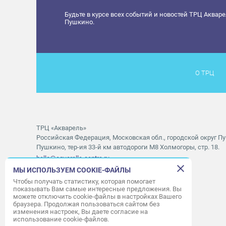
Будьте в курсе всех событий и новостей ТРЦ Аквар
Пушкино.
О ТРЦ
ТРЦ «Акварель»
Российская Федерация, Московская обл., городской округ Пу
Пушкино, тер-ия 33-й км автодороги М8 Холмогоры, стр. 18.
hello@aquarelle-centre.ru
МЫ ИСПОЛЬЗУЕМ COOKIE-ФАЙЛЫ
Правила посещения ТРЦ «Акварель»
Чтобы получать статистику, которая помогает
показывать Вам самые интересные предложения. Вы
Часы работы ТРЦ:
с 10:00 до 22:00
можете отключить cookie-файлы в настройках Вашего
браузера. Продолжая пользоваться сайтом без
Часы работы АШАН:
с 07:30 до 23:00
изменения настроек, Вы даете согласие на
Часы работы Мори Синема:
с 10:00 до 01:00
использование cookie-файлов.
Режим работы службы приема:
с 9:00 до 22:00