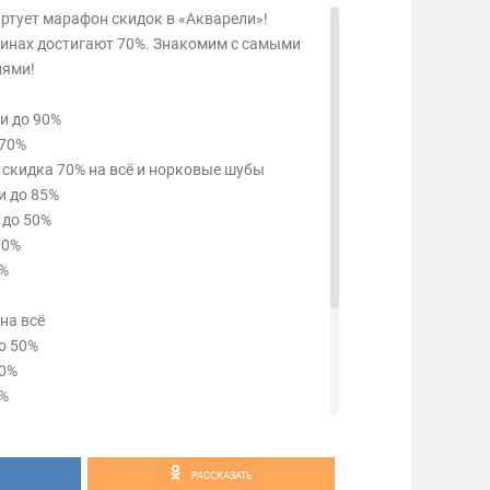
артует марафон скидок в «Акварели»!
инах достигают 70%. Знакомим с самыми
ями!
и до 90%
 70%
скидка 70% на всё и норковые шубы
и до 85%
 до 50%
70%
0%
 на всё
до 50%
70%
0%
 50%
о 80%
ы каждый день
РАССКАЗАТЬ