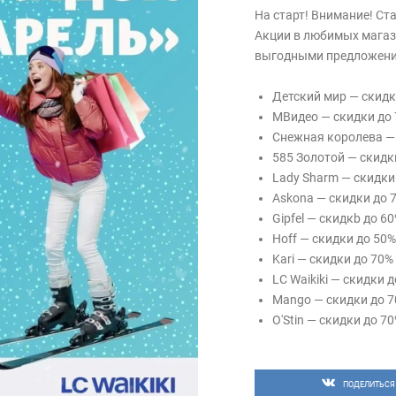
На старт! Внимание! Ст
Акции в любимых магаз
выгодными предложени
Детский мир — скидк
МВидео — скидки до
Снежная королева — 
585 Золотой — скидк
Lady Sharm — скидки
Askona — скидки до 
Gipfel — скидкb до 6
Hoff — скидки до 50%
Kari — скидки до 70%
LC Waikiki — скидки 
Mango — скидки до 
O'Stin — скидки до 7
Sunlight — скидки до
Л'Этуаль — скидки д
Ашан — ударные цен
ПОДЕЛИТЬСЯ