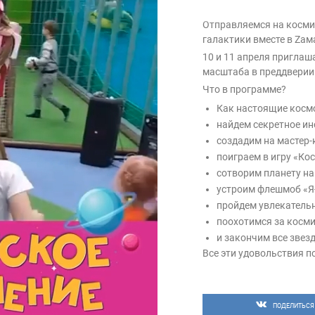
Отправляемся на косми
галактики вместе в Zам
10 и 11 апреля приглаш
масштаба в преддверии
Что в программе?
Как настоящие косм
найдем секретное ин
создадим на мастер-
поиграем в игру «Ко
сотворим планету на
устроим флешмоб «Я
пройдем увлекательн
поохотимся за косм
и закончим все звез
Все эти удовольствия п
Стать участником кажд
zаниматоры будут объя
Приходите сами и зовит
ПОДЕЛИТЬСЯ