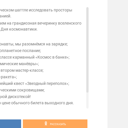
ческом шаттле исследовать просторы
анией.
аем на грандиозная вечеринку вселенского
 Дня космонавтики.
онавты, мы разомнёмся на зарядке;
опланетное послание;
классе карманный «Космос в банке»;
смические манёвры»;
 втором мастер-классе;
-ракета»;
ейший квест «Звездный переполох»;
ическими сокровищами;
дной дискотекой!
о цене обычного билета выходного дня.
ой активности можно прямо в парке,
влять сбор группы.
е друзей в «Акварель» Пушкино!
РАССКАЗАТЬ