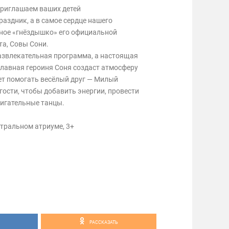
риглашаем ваших детей
праздник, а в самое сердце нашего
тное «гнёздышко» его официальной
та, Совы Сони.
развлекательная программа, а настоящая
главная героиня Соня создаст атмосферу
дет помогать весёлый друг — Милый
 гости, чтобы добавить энергии, провести
игательные танцы.
нтральном атриуме, 3+
РАССКАЗАТЬ