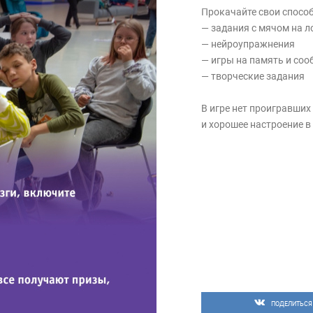
Прокачайте свои способ
— задания с мячом на л
— нейроупражнения
— игры на память и соо
— творческие задания
В игре нет проигравших
и хорошее настроение в
ПОДЕЛИТЬСЯ