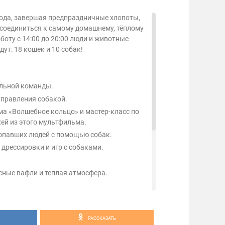
года, завершая предпраздничные хлопоты,
соединиться к самому домашнему, тёплому
боту с 14:00 до 20:00 люди и животные
дут: 18 кошек и 10 собак!
льной команды.
управления собакой.
а «Волшебное кольцо» и мастер-класс по
ей из этого мультфильма.
ропавших людей с помощью собак.
 дрессировки и игр с собаками.
сные вафли и теплая атмосфера.
ушными, возможно именно здесь вы
ького друга! Все животные вакцинированы,
ны и человеколюбивы.
РАССКАЗАТЬ