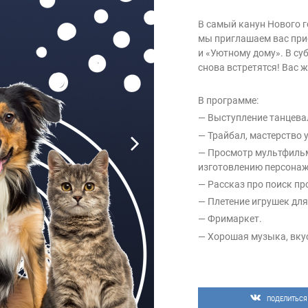
В самый канун Нового 
мы приглашаем вас при
и «Уютному дому». В суб
снова встретятся! Вас ж
В программе:
— Выступление танцева
— Трайбал, мастерство 
— Просмотр мультфильм
изготовлению персонаж
— Рассказ про поиск п
— Плетение игрушек для
— Фримаркет.
— Хорошая музыка, вку
Не оставайтесь равнод
обретёте верного мален
кастрированы, воспита
ПОДЕЛИТЬСЯ