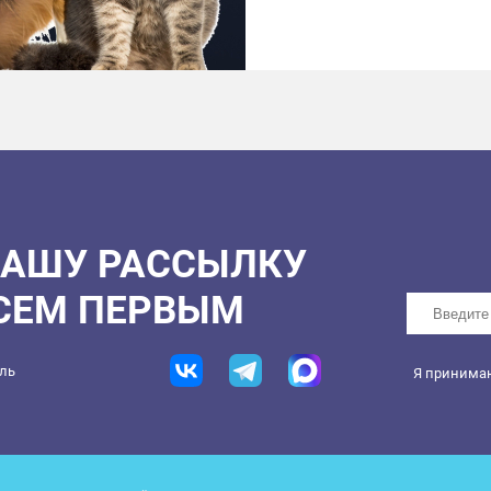
Приезжайте на фестивал
медикаменты и другие п
обрести им дом. Ждем в
20:00.
НАШУ РАССЫЛКУ
ВСЕМ ПЕРВЫМ
ель
Я принима