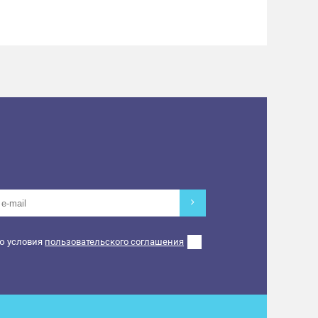
ь с близкими и друзьями, привозите корма,
одарки для питомцев, а также помогайте
сех в «Просторуме» 30 декабря с 14:00 до
ю условия
пользовательского соглашения