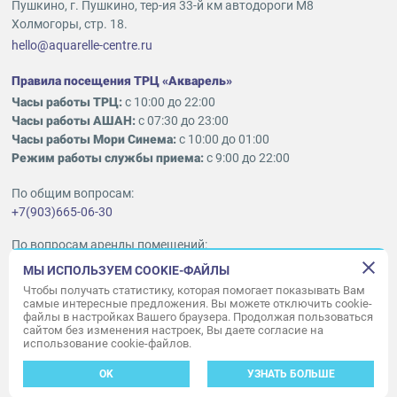
Пушкино, г. Пушкино, тер-ия 33-й км автодороги М8
Холмогоры, стр. 18.
hello@aquarelle-centre.ru
Правила посещения ТРЦ «Акварель»
Часы работы ТРЦ:
с 10:00 до 22:00
Часы работы АШАН:
с 07:30 до 23:00
Часы работы Мори Синема:
с 10:00 до 01:00
Режим работы службы приема:
с 9:00 до 22:00
По общим вопросам:
+7(903)665-06-30
По вопросам аренды помещений:
ukleykina@nhood.com
МЫ ИСПОЛЬЗУЕМ COOKIE-ФАЙЛЫ
+7(903)665-98-78
Чтобы получать статистику, которая помогает показывать Вам
самые интересные предложения. Вы можете отключить cookie-
файлы в настройках Вашего браузера. Продолжая пользоваться
© ООО «Акварель» 2010–2026.
сайтом без изменения настроек, Вы даете согласие на
использование cookie-файлов.
Все права защищены
Создание сайта —
34
ВЕБ
OK
УЗНАТЬ БОЛЬШЕ