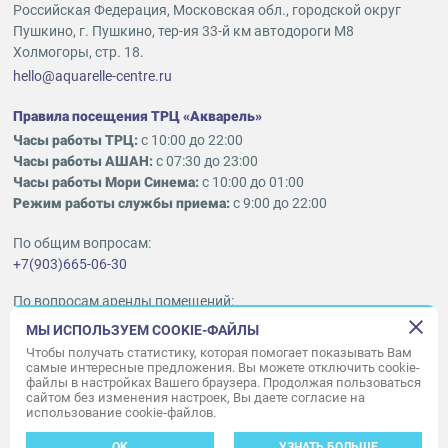
Российская Федерация, Московская обл., городской округ
Пушкино, г. Пушкино, тер-ия 33-й км автодороги М8
Холмогоры, стр. 18.
hello@aquarelle-centre.ru
Правила посещения ТРЦ «Акварель»
Часы работы ТРЦ:
с 10:00 до 22:00
Часы работы АШАН:
с 07:30 до 23:00
Часы работы Мори Синема:
с 10:00 до 01:00
Режим работы службы приема:
с 9:00 до 22:00
По общим вопросам:
+7(903)665-06-30
По вопросам аренды помещений:
ukleykina@nhood.com
МЫ ИСПОЛЬЗУЕМ COOKIE-ФАЙЛЫ
+7(903)665-98-78
Чтобы получать статистику, которая помогает показывать Вам
самые интересные предложения. Вы можете отключить cookie-
файлы в настройках Вашего браузера. Продолжая пользоваться
© ООО «Акварель» 2010–2026.
сайтом без изменения настроек, Вы даете согласие на
использование cookie-файлов.
Все права защищены
Создание сайта —
34
ВЕБ
OK
УЗНАТЬ БОЛЬШЕ