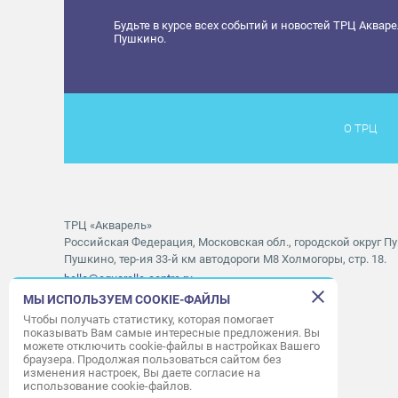
Будьте в курсе всех событий и новостей ТРЦ Аквар
Пушкино.
О ТРЦ
ТРЦ «Акварель»
Российская Федерация, Московская обл., городской округ Пу
Пушкино, тер-ия 33-й км автодороги М8 Холмогоры, стр. 18.
hello@aquarelle-centre.ru
МЫ ИСПОЛЬЗУЕМ COOKIE-ФАЙЛЫ
Правила посещения ТРЦ «Акварель»
Чтобы получать статистику, которая помогает
показывать Вам самые интересные предложения. Вы
Часы работы ТРЦ:
с 10:00 до 22:00
можете отключить cookie-файлы в настройках Вашего
браузера. Продолжая пользоваться сайтом без
Часы работы АШАН:
с 07:30 до 23:00
изменения настроек, Вы даете согласие на
Часы работы Мори Синема:
с 10:00 до 01:00
использование cookie-файлов.
Режим работы службы приема:
с 9:00 до 22:00