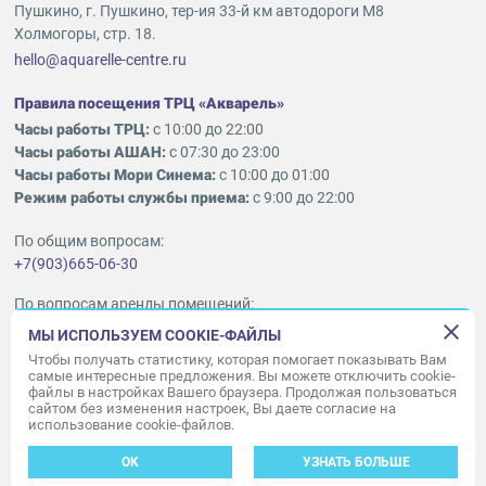
Пушкино, г. Пушкино, тер-ия 33-й км автодороги М8
Холмогоры, стр. 18.
hello@aquarelle-centre.ru
Правила посещения ТРЦ «Акварель»
Часы работы ТРЦ:
с 10:00 до 22:00
Часы работы АШАН:
с 07:30 до 23:00
Часы работы Мори Синема:
с 10:00 до 01:00
Режим работы службы приема:
с 9:00 до 22:00
По общим вопросам:
+7(903)665-06-30
По вопросам аренды помещений:
ukleykina@nhood.com
МЫ ИСПОЛЬЗУЕМ COOKIE-ФАЙЛЫ
+7(903)665-98-78
Чтобы получать статистику, которая помогает показывать Вам
самые интересные предложения. Вы можете отключить cookie-
файлы в настройках Вашего браузера. Продолжая пользоваться
© ООО «Акварель» 2010–2026.
сайтом без изменения настроек, Вы даете согласие на
использование cookie-файлов.
Все права защищены
Создание сайта —
34
ВЕБ
OK
УЗНАТЬ БОЛЬШЕ