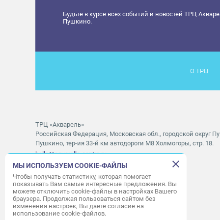
Будьте в курсе всех событий и новостей ТРЦ Аквар
Пушкино.
О ТРЦ
ТРЦ «Акварель»
Российская Федерация, Московская обл., городской округ Пу
Пушкино, тер-ия 33-й км автодороги М8 Холмогоры, стр. 18.
hello@aquarelle-centre.ru
МЫ ИСПОЛЬЗУЕМ COOKIE-ФАЙЛЫ
Правила посещения ТРЦ «Акварель»
Чтобы получать статистику, которая помогает
показывать Вам самые интересные предложения. Вы
Часы работы ТРЦ:
с 10:00 до 22:00
можете отключить cookie-файлы в настройках Вашего
браузера. Продолжая пользоваться сайтом без
Часы работы АШАН:
с 07:30 до 23:00
изменения настроек, Вы даете согласие на
Часы работы Мори Синема:
с 10:00 до 01:00
использование cookie-файлов.
Режим работы службы приема:
с 9:00 до 22:00