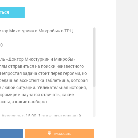
ТЬСЯ
ктор Микстуркин и Микробы» в ТРЦ
00
кль «Доктор Микстуркин и Микробы»
лям отправиться на поиски неизвестного
 Непростая задача стоит перед героями, но
реданная ассистентка Таблеткина, которая
з любой ситуации. Увлекательная история,
икромире и научатся отличать, какие
сны, а какие наоборот.
 Акварель в 15:00, 1 этаж, центральный
 обязательна регистрация по ссылке:
pad.ru/event/2516650/
РАССКАЗАТЬ