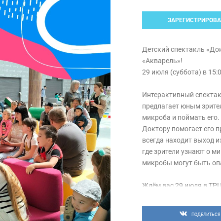
ЗАРЕГИСТРИРОВА
Детский спектакль «До
«Акварель»!
29 июля (суббота) в 15:
Интерактивный спекта
предлагает юным зрите
микроба и поймать его.
Доктору помогает его п
всегда находит выход и
где зрители узнают о м
микробы могут быть опа
Ждём вас 29 июля в ТРЦ
атриум. На мероприятие
https://prostoroom.time
ПОДЕЛИТЬСЯ