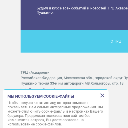
Будьте в курсе всех событий и новостей ТРЦ Аквар
Пушкино.
О ТРЦ
ТРЦ «Акварель»
Российская Федерация, Московская обл., городской округ Пу
Пушкино, тер-ия 33-й км автодороги М8 Холмогоры, стр. 18.
hello@aquarelle-centre.ru
МЫ ИСПОЛЬЗУЕМ COOKIE-ФАЙЛЫ
Правила посещения ТРЦ «Акварель»
Чтобы получать статистику, которая помогает
показывать Вам самые интересные предложения. Вы
Часы работы ТРЦ:
с 10:00 до 22:00
можете отключить cookie-файлы в настройках Вашего
браузера. Продолжая пользоваться сайтом без
Часы работы АШАН:
с 07:30 до 23:00
изменения настроек, Вы даете согласие на
Часы работы Мори Синема:
с 10:00 до 01:00
использование cookie-файлов.
Режим работы службы приема:
с 9:00 до 22:00